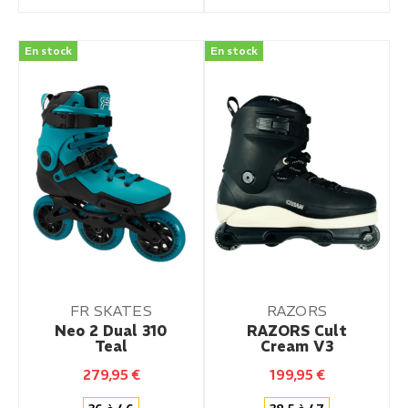
En stock
En stock
FR SKATES
RAZORS
Neo 2 Dual 310
RAZORS Cult
Teal
Cream V3
279,95
€
199,95
€