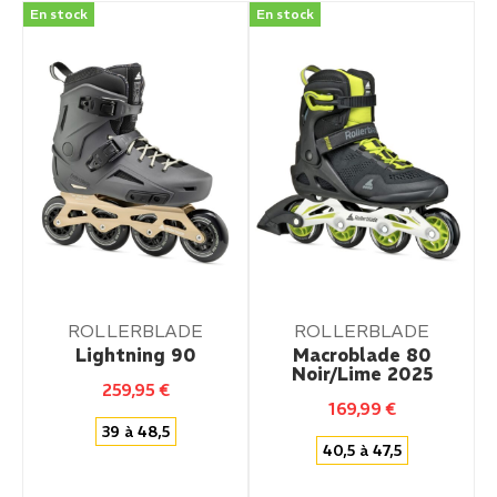
En stock
En stock
ROLLERBLADE
ROLLERBLADE
Lightning 90
Macroblade 80
Noir/Lime 2025
259,95
€
169,99
€
39 à 48,5
40,5 à 47,5