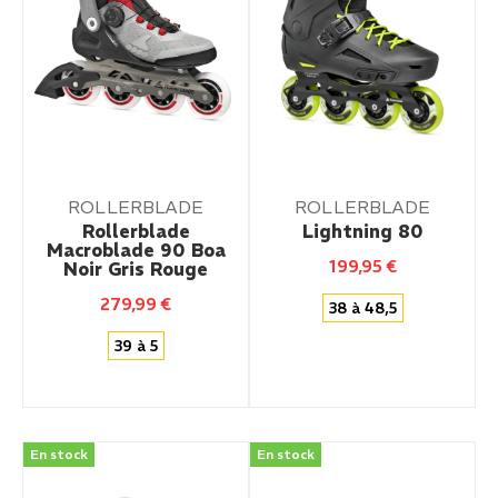
ROLLERBLADE
ROLLERBLADE
Rollerblade
Lightning 80
Macroblade 90 Boa
199,95
€
Noir Gris Rouge
279,99
€
38 à 48,5
39 à 5
En stock
En stock