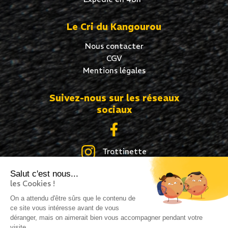
Le Cri du Kangourou
Nous contacter
CGV
Mentions légales
Suivez-nous sur les réseaux
sociaux
Trottinette
Salut c'est nous...
Skate
les Cookies !
Roller
On a attendu d'être sûrs que le contenu de
ce site vous intéresse avant de vous
déranger, mais on aimerait bien vous accompagner pendant votre
visite...