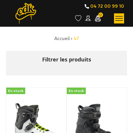
04 72 00 99 10
0
Accueil
›
47
BOUTIQUE EN LIGNE
47
Filtrer les produits
En stock
En stock