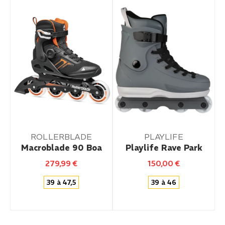
ROLLERBLADE
PLAYLIFE
Macroblade 90 Boa
Playlife Rave Park
279,99
€
150,00
€
39 à 47,5
39 à 46