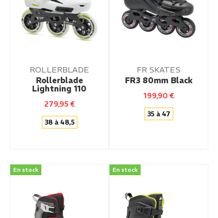
ROLLERBLADE
FR SKATES
Rollerblade
FR3 80mm Black
Lightning 110
199,90
€
279,95
€
35 à 47
38 à 48,5
En stock
En stock