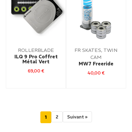
ROLLERBLADE
FR SKATES, TWIN
ILQ 9 Pro Coffret
CAM
Métal Vert
MW7 Freeride
69,00
€
40,00
€
2
Suivant »
1