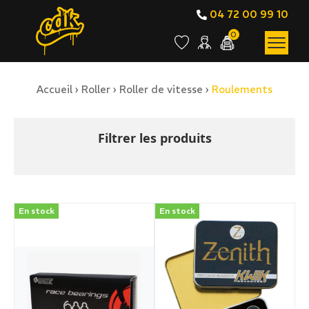
04 72 00 99 10
0
Accueil
›
Roller
›
Roller de vitesse
›
Roulements
BOUTIQUE EN LIGNE
Roulements
Filtrer les produits
En stock
En stock