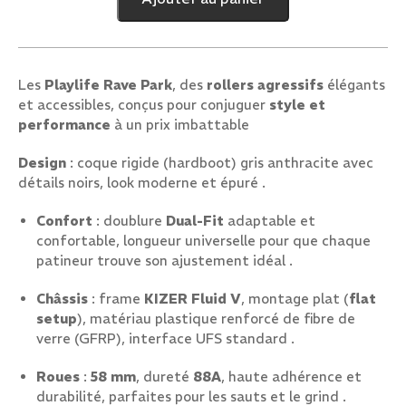
Rave
Park
Les
Playlife Rave Park
, des
rollers agressifs
élégants
et accessibles, conçus pour conjuguer
style et
performance
à un prix imbattable
Design
: coque rigide (hardboot) gris anthracite avec
détails noirs, look moderne et épuré .
Confort
: doublure
Dual-Fit
adaptable et
confortable, longueur universelle pour que chaque
patineur trouve son ajustement idéal .
Châssis
: frame
KIZER Fluid V
, montage plat (
flat
setup
), matériau plastique renforcé de fibre de
verre (GFRP), interface UFS standard .
Roues
:
58 mm
, dureté
88A
, haute adhérence et
durabilité, parfaites pour les sauts et le grind .