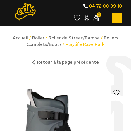
04 72 00 99 10
0
Accueil
/
Roller
/
Roller de Street/Rampe
/
Rollers
Complets/Boots
/ Playlife Rave Park
Retour à la page précédente