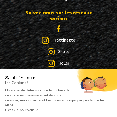
Suivez-nous sur les réseaux
sociaux
Trottinette
Skate
Roller
Salut c'est nous...
les Cookies !
Création site internet : idcom-lagence.fr
- Copyright
On a attendu d'être sûrs que le contenu de
ce site vous intéresse avant de vous
©2026 -
Mentions légales
-
Confidentialité
déranger, mais on aimerait bien vous accompagner pendant votre
visite...
C'est OK pour vous ?