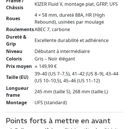
Frame /
KIZER Fluid V, montage plat, GFRP, UFS
Châssis
4 × 58 mm, dureté 88A, HR (High
Roues
Rebound), usinées par moulage
Roulements
ABEC 7, carbone
Dureté &
Excellente durabilité et adhérence
Grip
Niveau
Débutant à intermédiaire
Coloris
Gris – Noir élégant
Prix moyen
≈ 149,99 €
39–40 (US 7–7,5), 41–42 (US 8–9), 43–44
Taille (EU)
(US 10–10,5), 45–46 (US 11–12)
Longueur
245 mm (taille S), 268 mm (taille L)
frame
Montage
UFS (standard)
Points forts à mettre en avant