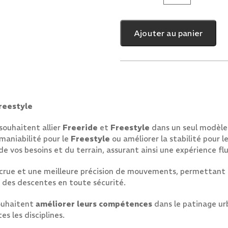
de
FR3
Ajouter au panier
80mm
Black
Freestyle
 souhaitent allier
Freeride
et
Freestyle
dans un seul modèle
 maniabilité pour le
Freestyle
ou améliorer la stabilité pour l
de vos besoins et du terrain, assurant ainsi une expérience fl
crue et une meilleure précision de mouvements, permettant a
r des descentes en toute sécurité.
souhaitent
améliorer leurs compétences
dans le patinage urb
s les disciplines.