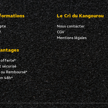
formations
Le Cri du Kangourou
pte
Nous contacter
.
CGV
Mentions légales
antages
 offerte*
 sécurisé
t ou Remboursé*
en 48h*
vos Options