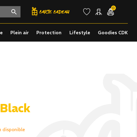
0
re
Plein air
Protection
Lifestyle
Goodies CDK
Black
n disponible