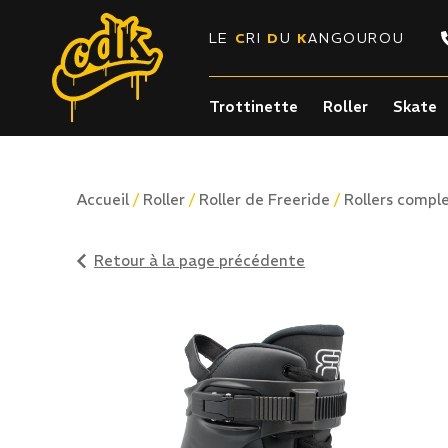
LE
C
RI
D
U
K
ANGOUROU
Trottinette
Roller
Skate
/
/
/
Accueil
Roller
Roller de Freeride
Rollers comple
Retour à la page précédente