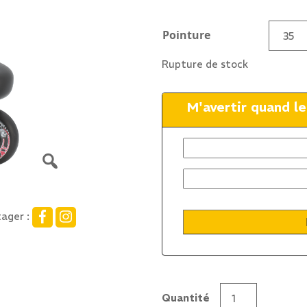
Pointure
Rupture de stock
M'avertir quand l
ager :
Quantité
quantité