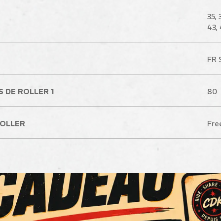
35, 
43, 
FR 
 DE ROLLER 1
80
ROLLER
Fre