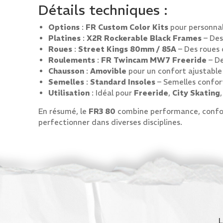
Détails techniques :
Options
:
FR Custom Color Kits
pour personnali
Platines
:
X2R Rockerable Black Frames
– Des
Roues
:
Street Kings 80mm / 85A
– Des roues 
Roulements
:
FR Twincam MW7 Freeride
– De
Chausson
:
Amovible
pour un confort ajustable 
Semelles
:
Standard Insoles
– Semelles confort
Utilisation
: Idéal pour
Freeride
,
City Skating
En résumé, le
FR3 80
combine performance, confort 
perfectionner dans diverses disciplines.