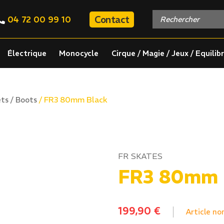
Contact
04 72 00 99 10
Électrique
Monocycle
Cirque / Magie / Jeux / Equilib
/ FR3 80mm Black
ts / Boots
FR SKATES
FR3 80mm 
199,90
€
Article no