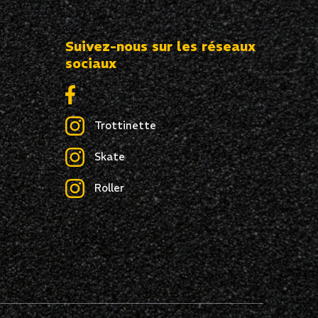
Suivez-nous sur les réseaux
sociaux
Trottinette
Skate
Roller