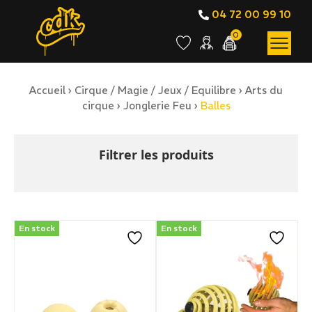
04 72 00 99 10
0
Accueil
›
Cirque / Magie / Jeux / Equilibre
›
Arts du
BOUTIQUE EN LIGNE
cirque
›
Jonglerie Feu
›
Balles
Balles
Filtrer les produits
En stock
En stock