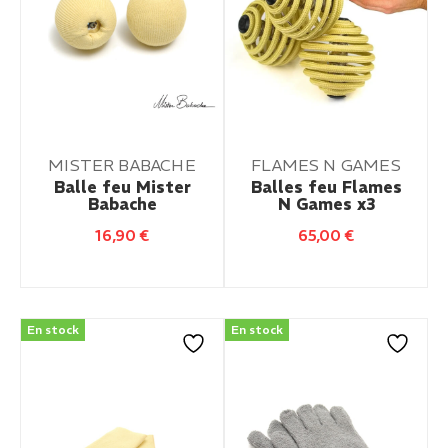
MISTER BABACHE
FLAMES N GAMES
Balle feu Mister
Balles feu Flames
Babache
N Games x3
16,90
€
65,00
€
En stock
En stock