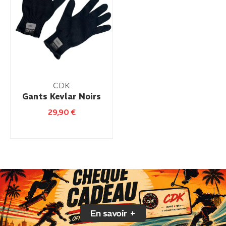
CDK
Gants Kevlar Noirs
29,90
€
En savoir +