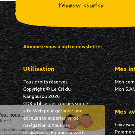
Paiement sécurisé
Abonnez-vous à notre newsletter
Utilisation
Mes in
Tous droits réservés
Mon com
Copyright © Le Cri du
Mon S.A.V
Kangourou 2026
CDK utilise des cookies sur ce
site Web pour garantir une
Mes av
Salut c'est nous...
excellente expérience de
les Cookies !
Livraison
navigation à tous ses
On a attendu d'être sûrs que le contenu
Paiement
utilisateurs. En poursuivant