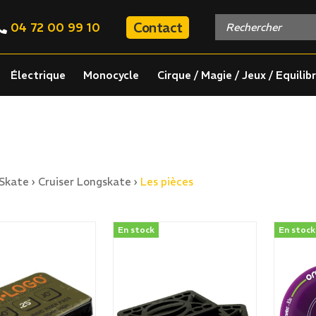
Contact
04 72 00 99 10
Électrique
Monocycle
Cirque / Magie / Jeux / Equilib
Skate
›
Cruiser Longskate
›
Les pièces
En stock
En stock