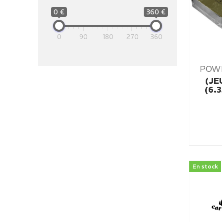
0 €
360 €
0
90
180
270
360
POW
(JE
(6.
En stock