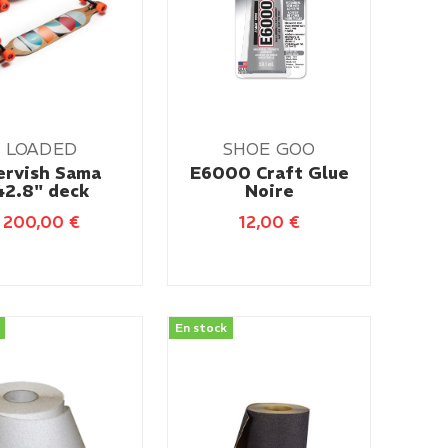
LOADED
SHOE GOO
ervish Sama
E6000 Craft Glue
42.8" deck
Noire
200,00
€
12,00
€
En stock