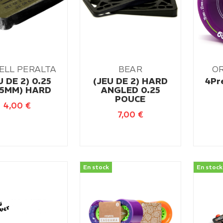
ELL PERALTA
BEAR
O
U DE 2) 0.25
(JEU DE 2) HARD
4Pr
35MM) HARD
ANGLED 0.25
POUCE
4,00
€
7,00
€
En stock
En stock