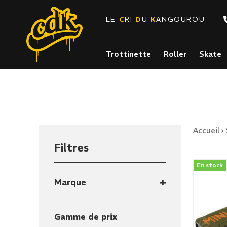
LE
C
RI
D
U
K
ANGOUROU
Trottinette
Roller
Skate
Accueil
›
Filtres
En stock
Marque
Gamme de prix