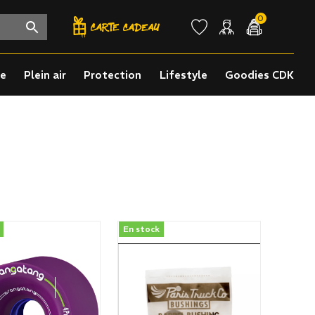
0
re
Plein air
Protection
Lifestyle
Goodies CDK
En stock