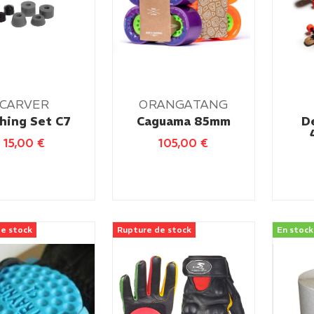
CARVER
ORANGATANG
hing Set C7
Caguama 85mm
D
15,00
€
105,00
€
e stock
Rupture de stock
En stock