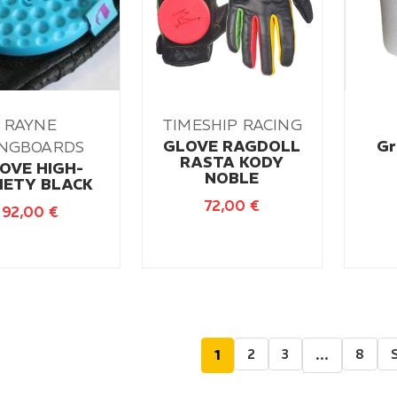
RAYNE
TIMESHIP RACING
GLOVE RAGDOLL
Gr
NGBOARDS
RASTA KODY
OVE HIGH-
NOBLE
IETY BLACK
72,00
€
92,00
€
2
3
8
1
…