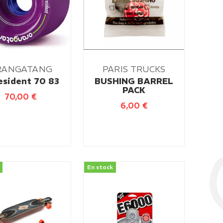
RANGATANG
PARIS TRUCKS
esident 70 83
BUSHING BARREL
PACK
70,00
€
6,00
€
En stock