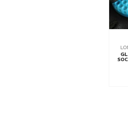
LO
GL
SOC