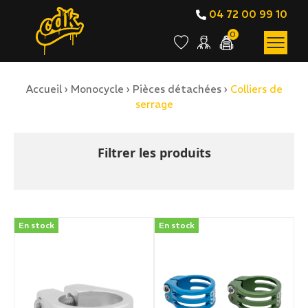
04 72 00 99 10
0
Accueil
›
Monocycle
›
Pièces détachées
›
Colliers de
BOUTIQUE EN LIGNE
serrage
Colliers de serrage
Filtrer les produits
En stock
En stock