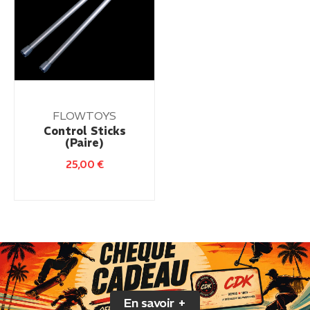
FLOWTOYS
Control Sticks
(Paire)
25,00
€
En savoir +