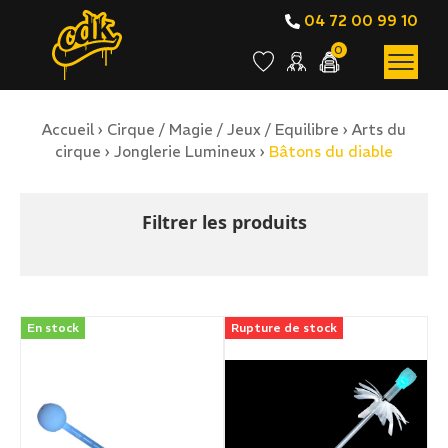
04 72 00 99 10
0
Accueil
›
Cirque / Magie / Jeux / Equilibre
›
Arts du
BOUTIQUE EN LIGNE
cirque
›
Jonglerie Lumineux
›
Bâtons du diable
Bâtons du diable
Filtrer les produits
En stock
Rupture de stock