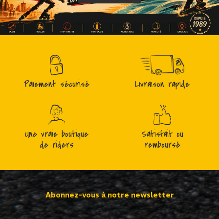
Paiement sécurisé
Livraison rapide
Une vraie boutique
Satisfait ou
de riders
remboursé
Abonnez-vous à notre newsletter