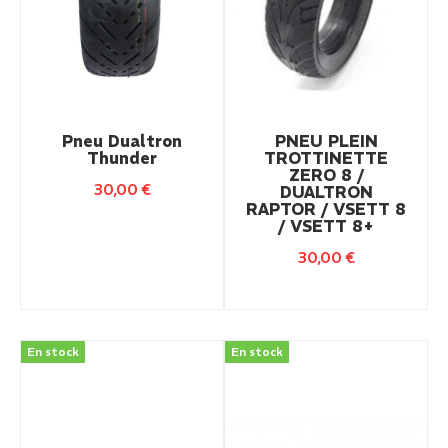
Pneu Dualtron
PNEU PLEIN
Thunder
TROTTINETTE
ZERO 8 /
30,00
€
DUALTRON
RAPTOR / VSETT 8
/ VSETT 8+
30,00
€
En stock
En stock