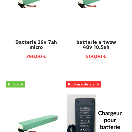
Batterie 36v 7ah
batterie e twow
micro
48v 10.5ah
290,00
€
500,00
€
En stock
Rupture de stock