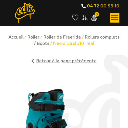
04 72 00 99 10
0
Accueil
/
Roller
/
Roller de Freeride
/
Rollers complets
/ Boots
/ Neo 2 Dual 310 Teal
Retour à la page précédente