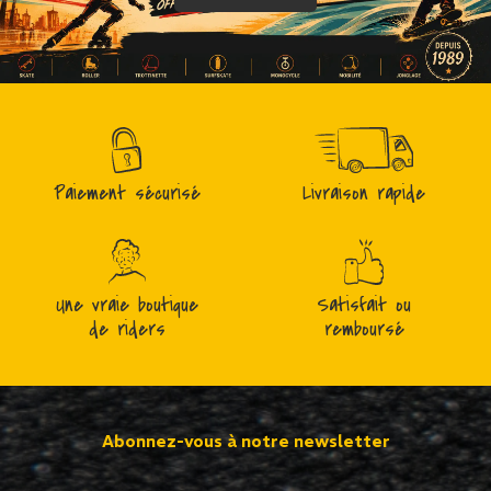
Paiement sécurisé
Livraison rapide
Une vraie boutique
Satisfait ou
de riders
remboursé
Abonnez-vous à notre newsletter