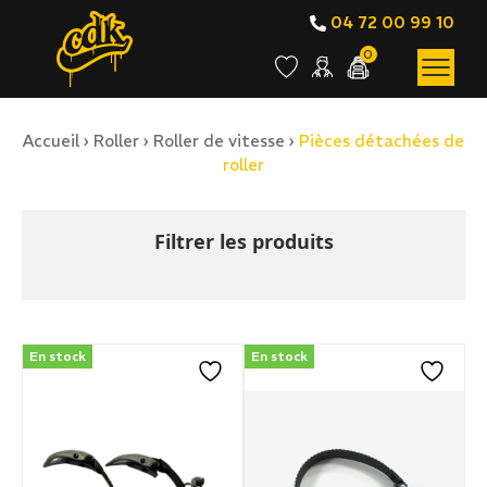
04 72 00 99 10
0
Accueil
›
Roller
›
Roller de vitesse
›
Pièces détachées de
BOUTIQUE EN LIGNE
roller
Pièces détachées de roll
Filtrer les produits
En stock
En stock