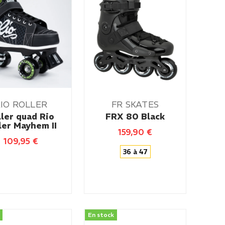
IO ROLLER
FR SKATES
ller quad Rio
FRX 80 Black
ler Mayhem II
159,90
€
109,95
€
36 à 47
En stock