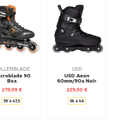
OLLERBLADE
USD
croblade 90
USD Aeon
Boa
60mm/90a Noir
279,99
€
229,90
€
39 à 47,5
36 à 46