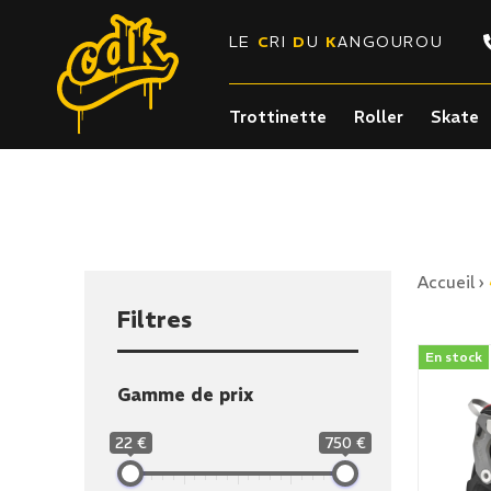
LE
C
RI
D
U
K
ANGOUROU
Trottinette
Roller
Skate
Accueil
›
Filtres
En stock
Gamme de prix
22 €
750 €