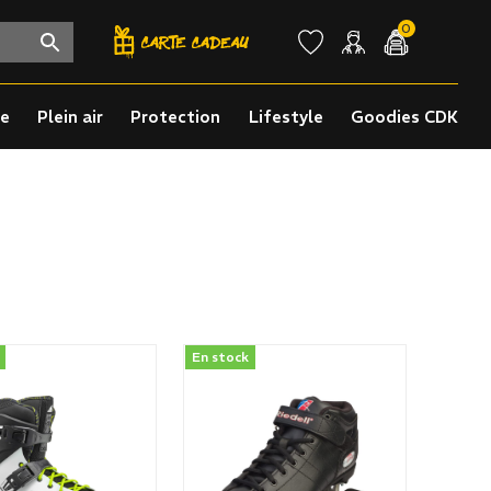
0
re
Plein air
Protection
Lifestyle
Goodies CDK
En stock