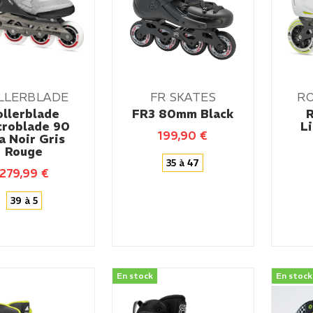
LLERBLADE
FR SKATES
R
ollerblade
FR3 80mm Black
R
roblade 90
L
199,90
€
a Noir Gris
Rouge
35 à 47
279,99
€
39 à 5
En stock
En stock