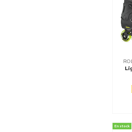
RO
Li
En stock