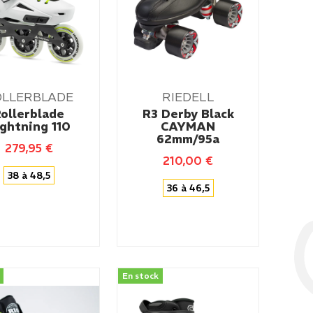
OLLERBLADE
RIEDELL
ollerblade
R3 Derby Black
ightning 110
CAYMAN
62mm/95a
279,95
€
210,00
€
38 à 48,5
36 à 46,5
En stock