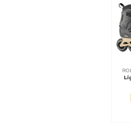
RO
Li