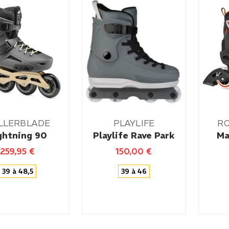
LLERBLADE
PLAYLIFE
R
ghtning 90
Playlife Rave Park
Ma
259,95
€
150,00
€
39 à 48,5
39 à 46