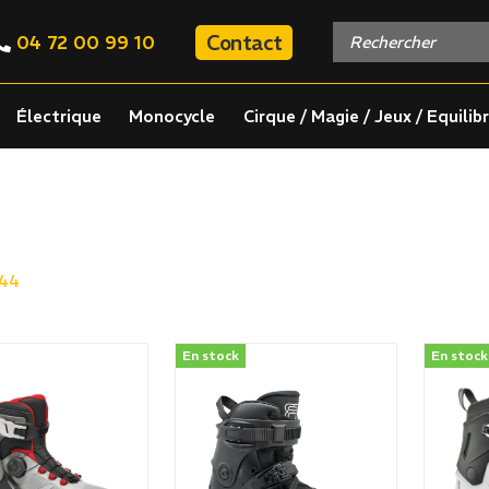
Contact
04 72 00 99 10
Électrique
Monocycle
Cirque / Magie / Jeux / Equilib
44
En stock
En stock