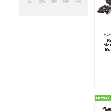
22
204
386
568
750
RO
R
Mac
Bo
En stock