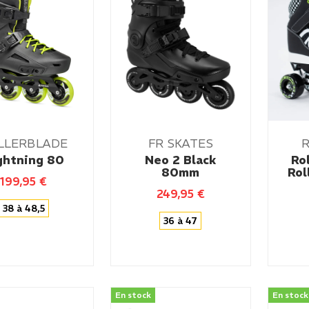
LLERBLADE
FR SKATES
R
ghtning 80
Neo 2 Black
Ro
80mm
Rol
199,95
€
249,95
€
38 à 48,5
36 à 47
En stock
En stock