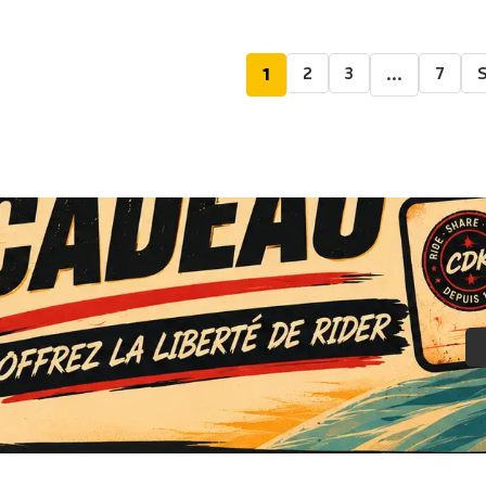
2
3
7
S
1
…