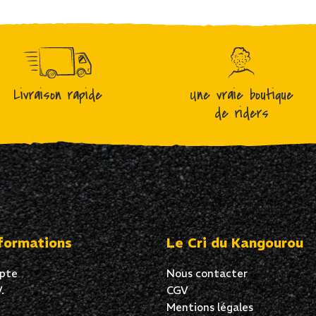
Livraison rapide
Une vraie boutique
de riders
formations
Le Cri du Kangourou
pte
Nous contacter
.
CGV
Mentions légales