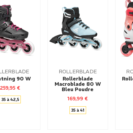
LLERBLADE
ROLLERBLADE
R
htning 90 W
Rollerblade
Rol
Macroblade 80 W
259,95
€
Bleu Poudre
169,99
€
35 à 42,5
35 à 41