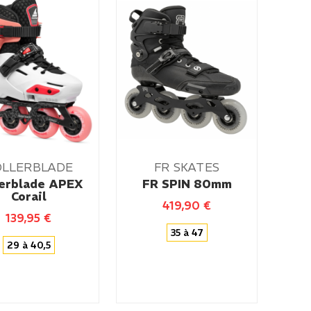
OLLERBLADE
FR SKATES
lerblade APEX
FR SPIN 80mm
Corail
419,90
€
139,95
€
35 à 47
29 à 40,5