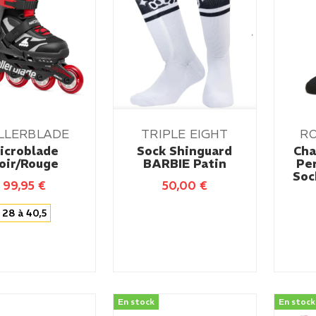
LLERBLADE
TRIPLE EIGHT
R
icroblade
Sock Shinguard
Cha
oir/Rouge
BARBIE Patin
Pe
Soc
99,95
€
50,00
€
28 à 40,5
En stock
En stock