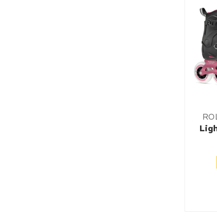
RO
Lig