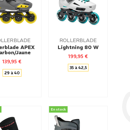
OLLERBLADE
ROLLERBLADE
lerblade APEX
Lightning 80 W
arbon/Jaune
199,95
€
139,95
€
35 à 42,5
29 à 40
En stock