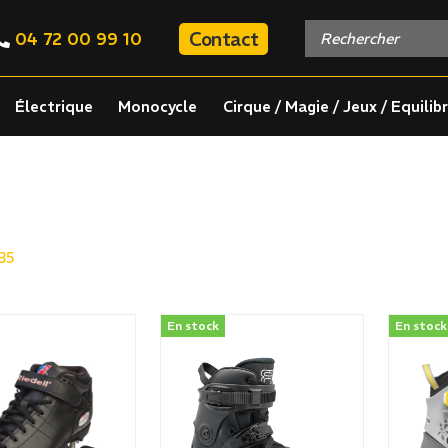
Contact
04 72 00 99 10
Électrique
Monocycle
Cirque / Magie / Jeux / Equilib
35
En stock
En stock