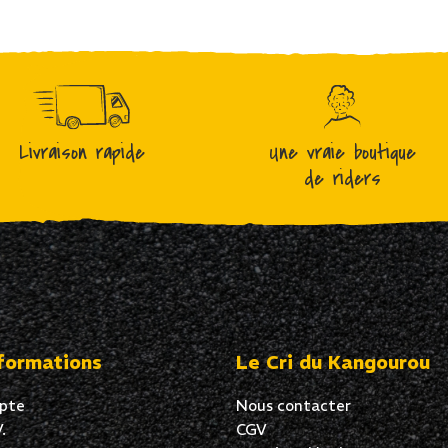
Livraison rapide
Une vraie boutique
de riders
formations
Le Cri du Kangourou
pte
Nous contacter
.
CGV