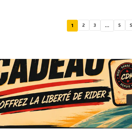
2
3
5
S
1
…