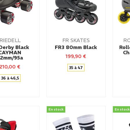
RIEDELL
FR SKATES
R
Derby Black
FR3 80mm Black
Rol
CAYMAN
Ch
199,90
€
62mm/95a
210,00
€
35 à 47
36 à 46,5
En stock
En stock