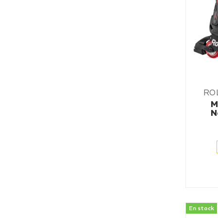
RO
M
N
En stock