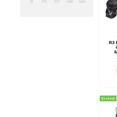
13
175
337
498
660
R3 
En stock