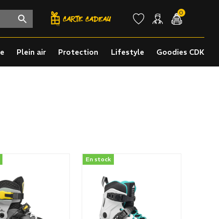
0
re
Plein air
Protection
Lifestyle
Goodies CDK
En stock