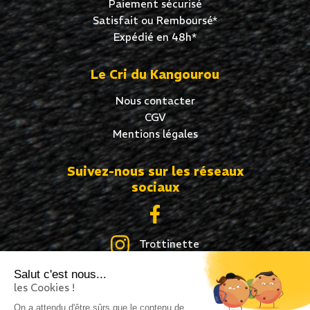
Paiement sécurisé
Satisfait ou Remboursé*
Expédié en 48h*
Le Cri du Kangourou
Nous contacter
CGV
Mentions légales
Suivez-nous sur les réseaux
sociaux
Trottinette
Salut c'est nous...
Skate
les Cookies !
Roller
On a attendu d'être sûrs que le contenu de