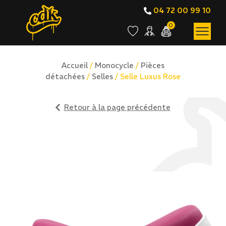
04 72 00 99 10
0
Accueil
/
Monocycle
/
Pièces
détachées
/
Selles
/ Selle Luxus Rose
Retour à la page précédente