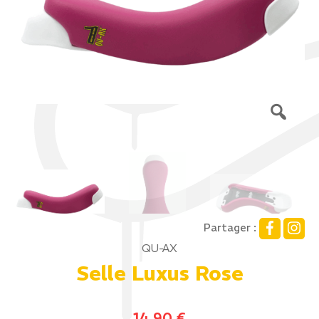
Partager :
QU-AX
Selle Luxus Rose
14,90
€