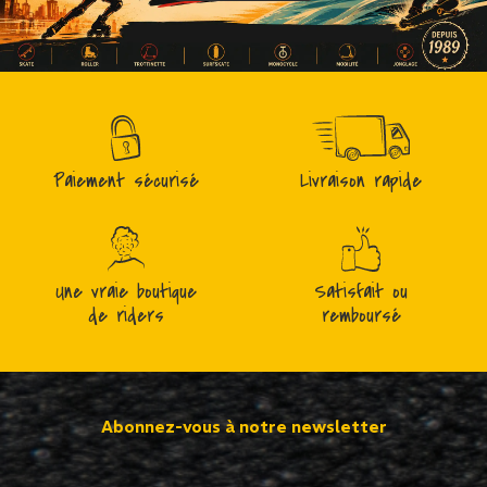
Paiement sécurisé
Livraison rapide
Une vraie boutique
Satisfait ou
de riders
remboursé
Abonnez-vous à notre newsletter