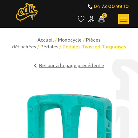
04 72 00 99 10
0
Accueil
/
Monocycle
/
Pièces
détachées
/
Pédales
/ Pédales Twisted Turquoises
Retour à la page précédente