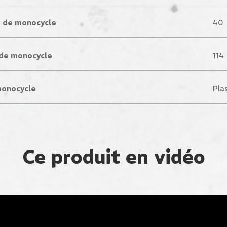
s de monocycle
40
 de monocycle
114
monocycle
Pla
Ce produit en vidéo