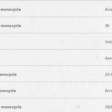
 monocycle
Aci
 monocycle
36
Onl
Axe
monocycle
20 
onocycle
Arr
e monocycle
28,