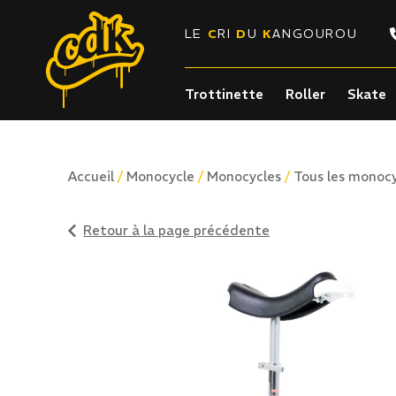
LE
C
RI
D
U
K
ANGOUROU
Trottinette
Roller
Skate
/
/
/
Accueil
Monocycle
Monocycles
Tous les monoc
Retour à la page précédente