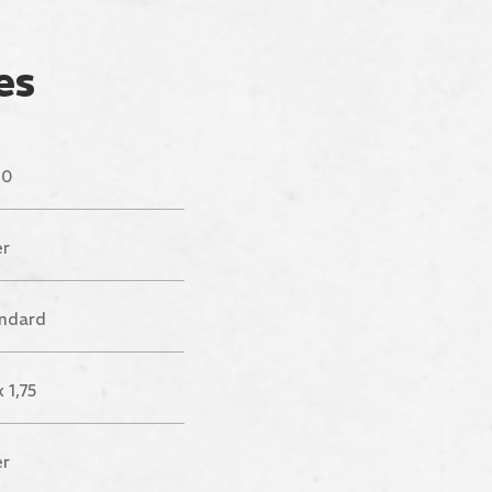
es
00
er
ndard
 1,75
er