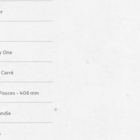
er
y One
 Carré
Pouces - 406 mm
ondie
6