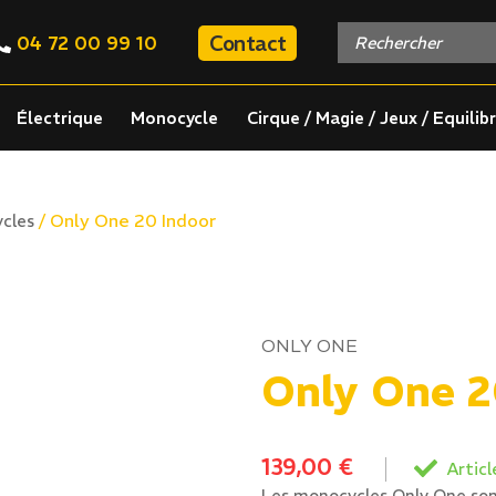
Contact
04 72 00 99 10
Électrique
Monocycle
Cirque / Magie / Jeux / Equilib
/ Only One 20 Indoor
ycles
ONLY ONE
Only One 2
139,00
€
Articl
Les monocycles Only One son