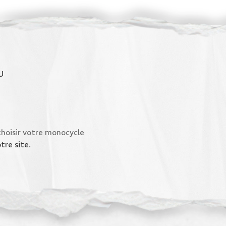
U
choisir votre monocycle
otre site
.