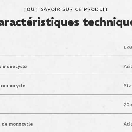
TOUT SAVOIR SUR CE PRODUIT
aractéristiques techniqu
62
e monocycle
Aci
e monocycle
Sta
20 x
e de monocycle
Aci