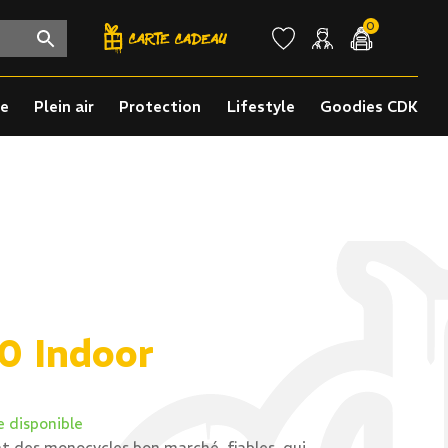
0
re
Plein air
Protection
Lifestyle
Goodies CDK
0 Indoor
e disponible
t des monocycles bon marché, fiables, qui