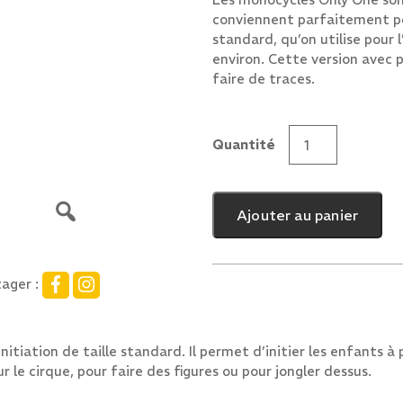
conviennent parfaitement pou
standard, qu’on utilise pour 
environ. Cette version avec 
faire de traces.
Quantité
quantité
de
Only
Ajouter au panier
One
20
Indoor
ager :
iation de taille standard. Il permet d’initier les enfants à 
our le cirque, pour faire des figures ou pour jongler dessus.