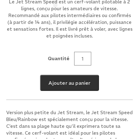
Le Jet Stream Speed est un cerf-volant pilotable à 2
lignes, conçu pour les amateurs de vitesse.
Recommandé aux pilotes intermédiaires ou confirmés
(à partir de 14 ans), il privilégie accélération, puissance
et sensations fortes. Il est livré prêt à voler, avec lignes
et poignées incluses.
Quantité
quantité
de
Jet
Ajouter au panier
Stream
Speed
Bleu/Rainbow
Version plus petite du Jet Stream, le Jet Stream Speed
Bleu/Rainbow est spécialement conçu pour la vitesse.
C’est dans sa plage haute qu’il exprimera toute sa
vitesse. Ce cerf-volant est idéal pour les pilotes