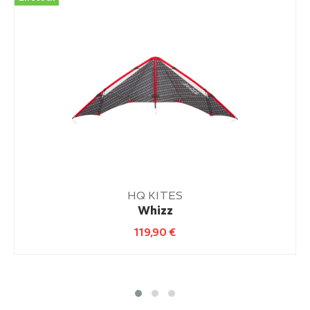
HQ KITES
Whizz
119,90
€