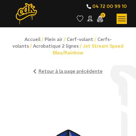
04 72 00 99 10
0
Accueil
/
Plein air
/
Cerf-volant
/
Cerfs-
volants
/
Acrobatique 2 lignes
/ Jet Stream Speed
Bleu/Rainbow
Retour à la page précédente