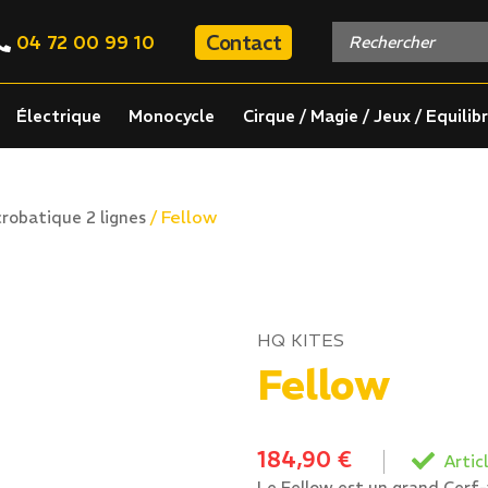
Contact
04 72 00 99 10
Électrique
Monocycle
Cirque / Magie / Jeux / Equilib
/ Fellow
robatique 2 lignes
HQ KITES
Fellow
184,90
€
Articl
Le Fellow est un grand Cerf-v