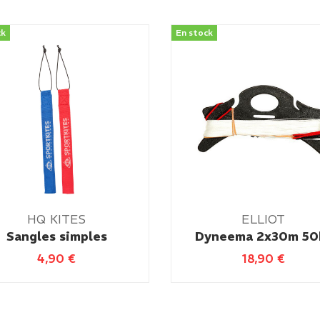
ck
En stock
HQ KITES
ELLIOT
Sangles simples
Dyneema 2x30m 50
4,90
€
18,90
€