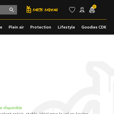
0
re
Plein air
Protection
Lifestyle
Goodies CDK
e disponible
olant précis, stable, idéal pour le vol en équipe.