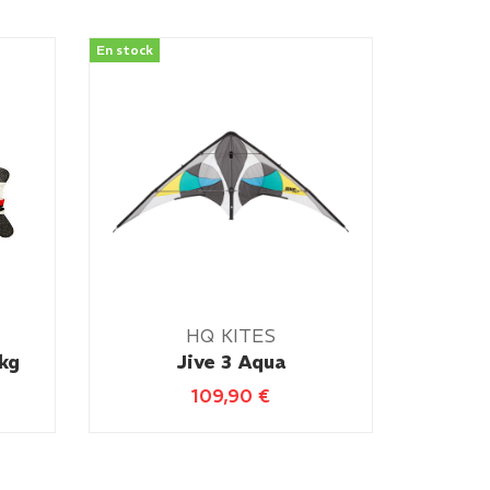
En stock
HQ KITES
kg
Jive 3 Aqua
109,90
€