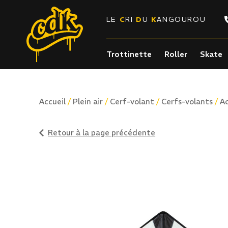
LE
C
RI
D
U
K
ANGOUROU
Trottinette
Roller
Skate
/
/
/
/
Accueil
Plein air
Cerf-volant
Cerfs-volants
Ac
Retour à la page précédente