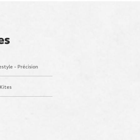
es
estyle - Précision
Kites