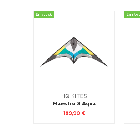
En stock
En sto
HQ KITES
Maestro 3 Aqua
189,90
€