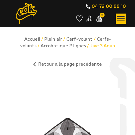
04 72 00 99 10
0
Accueil
/
Plein air
/
Cerf-volant
/
Cerfs-
volants
/
Acrobatique 2 lignes
/ Jive 3 Aqua
Retour à la page précédente