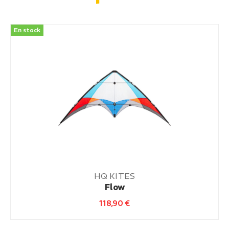
En stock
HQ KITES
Flow
118,90
€