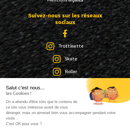
Suivez-nous sur les réseaux
sociaux
Trottinette
Skate
Roller
Salut c'est nous...
les Cookies !
Création site internet : idcom-lagence.fr
- Copyright
On a attendu d'être sûrs que le contenu de
ce site vous intéresse avant de vous
©2026 -
Mentions légales
-
Confidentialité
déranger, mais on aimerait bien vous accompagner pendant votre
visite...
C'est OK pour vous ?