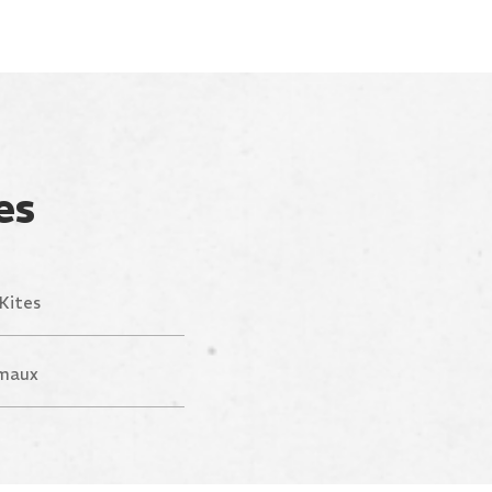
es
Kites
maux