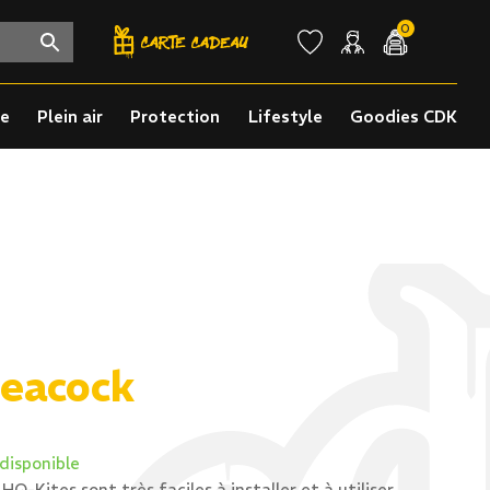
0
re
Plein air
Protection
Lifestyle
Goodies CDK
Peacock
 disponible
Q-Kites sont très faciles à installer et à utiliser