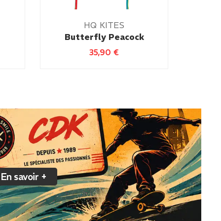
HQ KITES
e
Butterfly Peacock
35,90
€
En savoir +