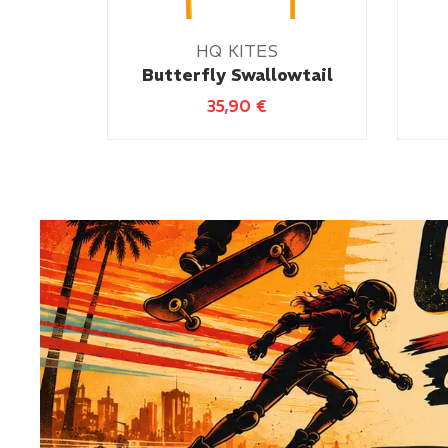
HQ KITES
Butterfly Swallowtail
35,90
€