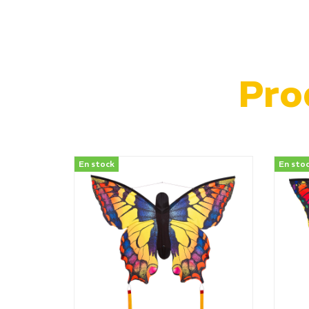
Pro
En stock
En sto