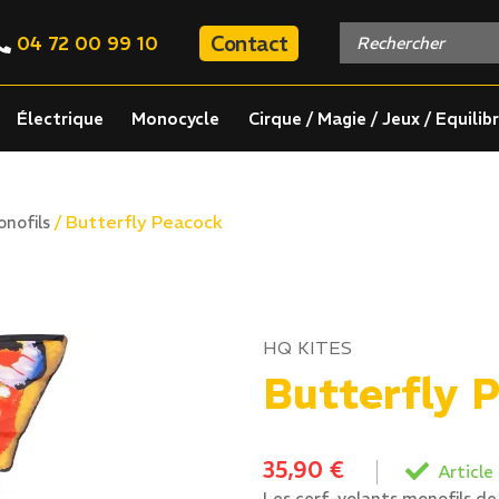
Contact
04 72 00 99 10
Électrique
Monocycle
Cirque / Magie / Jeux / Equilib
/ Butterfly Peacock
nofils
HQ KITES
Butterfly 
35,90
€
Article
Les cerf-volants monofils de H