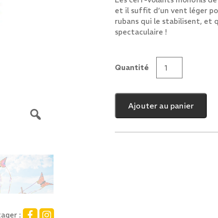
et il suffit d’un vent léger p
rubans qui le stabilisent, et
spectaculaire !
Quantité
quantité
de
Butterfly
Ajouter au panier
Peacock
ager :