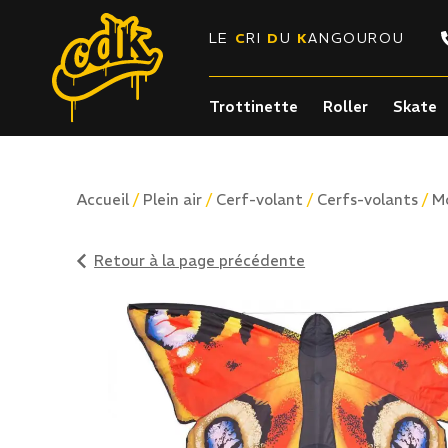
LE
C
RI
D
U
K
ANGOUROU
Trottinette
Roller
Skate
/
/
/
/
Accueil
Plein air
Cerf-volant
Cerfs-volants
Mo
Retour à la page précédente