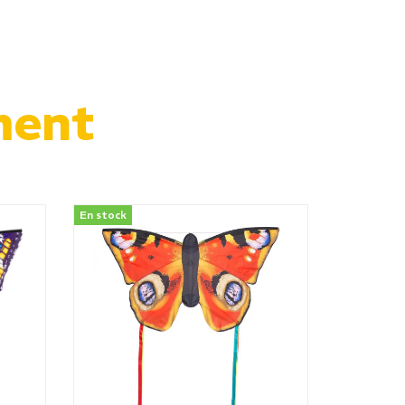
ment
En stock