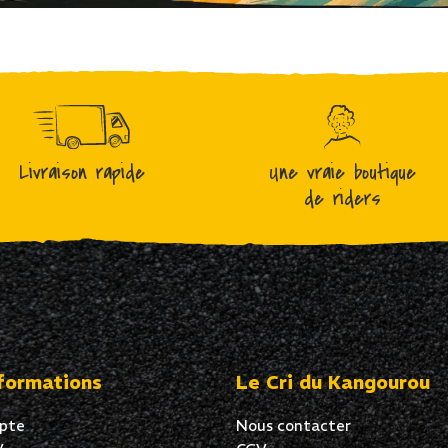
Livraison rapide
Une vraie boutique
de riders
formations
Le Cri du Kangourou
pte
Nous contacter