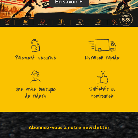
En savoir +
Paiement sécurisé
Livraison rapide
Une vraie boutique
Satisfait ou
de riders
remboursé
Abonnez-vous à notre newsletter