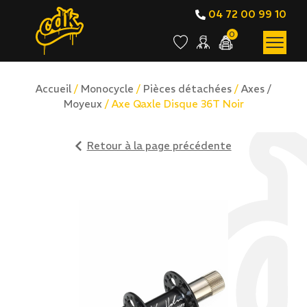
04 72 00 99 10
0
Accueil
/
Monocycle
/
Pièces détachées
/
Axes /
Moyeux
/ Axe Qaxle Disque 36T Noir
Retour à la page précédente