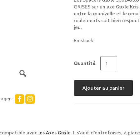
GRISES sur un axe Qaxle Kris 
entre la manivelle et le reo
roulements soit bien respec
jeu.
En stock
Quantité
quantité
de
Spacers
Ajouter au panier
Qaxle
30x24x5.8
ager :
 compatible avec
les Axes Qaxle
. Il s’agit d’entretoises, à pl