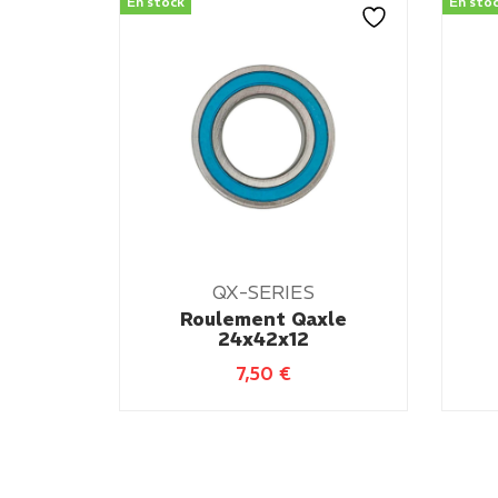
En stock
En sto
QX-SERIES
Roulement Qaxle
24x42x12
7,50
€