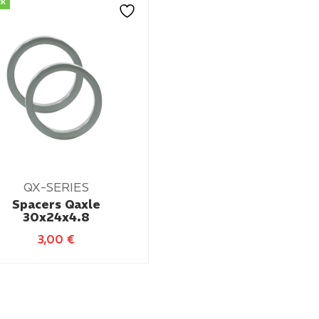
ck
QX-SERIES
Spacers Qaxle
30x24x4.8
3,00
€