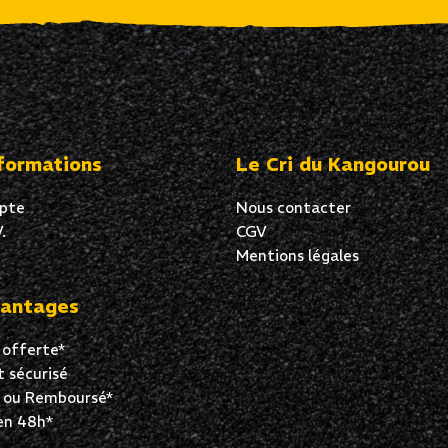
formations
Le Cri du Kangourou
pte
Nous contacter
.
CGV
Mentions légales
antages
 offerte*
 sécurisé
t ou Remboursé*
en 48h*