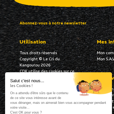
Abonnez-vous à notre newsletter
Utilisation
Mes in
Tous droits réservés
Mon com
Copyright © Le Cri du
Mon S.A.V
Kangourou 2026
CDK utilise des cookies sur ce
site Web pour garantir une
Mes av
Salut c'est nous...
excellente expérience de
les Cookies !
Livraison
navigation à tous ses
On a attendu d'être sûrs que le contenu
Paiement
utilisateurs. En poursuivant
de ce site vous intéresse avant de
Satisfai
votre navigation, vous acceptez
vous déranger, mais on aimerait bien vous accompagner pendant
Expédié 
l’utilisation de cookies.
votre visite...
C'est OK pour vous ?