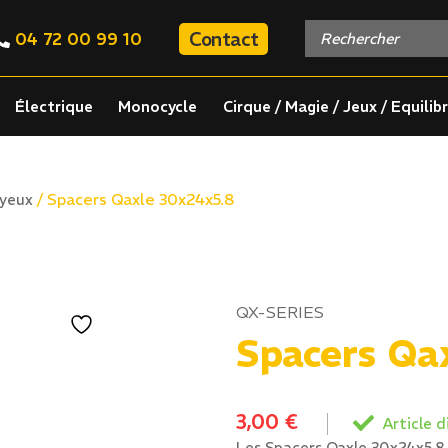
Contact
04 72 00 99 10
Électrique
Monocycle
Cirque / Magie / Jeux / Equilib
/ Spacers Qaxle 30x24x5.8
oyeux
QX-SERIES
Spacers Qa
3,00
€
Article d
Les Spacers Qaxle 30x24x5.8