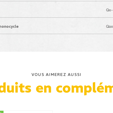
Qx-
monocycle
Qax
VOUS AIMEREZ AUSSI
duits en complé