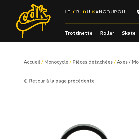
LE
C
RI
D
U
K
ANGOUROU
Trottinette
Roller
Skate
/
/
/
Accueil
Monocycle
Pièces détachées
Axes / M
Retour à la page précédente