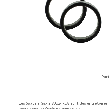
Part
Les Spacers Qaxle 30x24x5.8 sont des entretoises
votre pédalier Qaxle de monocycle.