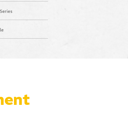
Series
le
ment