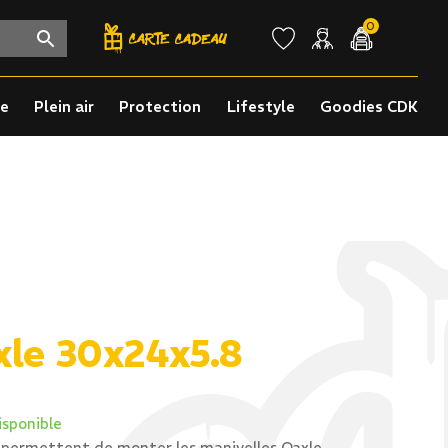
0
re
Plein air
Protection
Lifestyle
Goodies CDK
xle 30x24x5.8
isponible
 permettent de monter les manivelles Qaxle