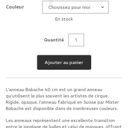
Couleur
En stock
Quantité
quantité
de
Anneau
Ajouter au panier
Babache
40
cm
L’anneau Babache 40 cm est un grand anneau
qu’utilisent le plus souvent les artistes de cirque.
Rigide, opaque, l’anneau fabriqué en Suisse par Mister
Babache est disponible dans de nombreuses couleurs.
Les anneaux représentent une excellente transition
entre le jonglage de balles et celui de massues, offrant