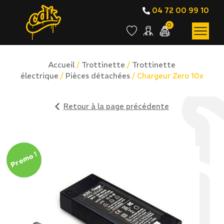
04 72 00 99 10
0
Accueil
/
Trottinette
/
Trottinette
électrique
/
Pièces détachées
/ Chargeur Zero 10x
Retour à la page précédente
Promo !