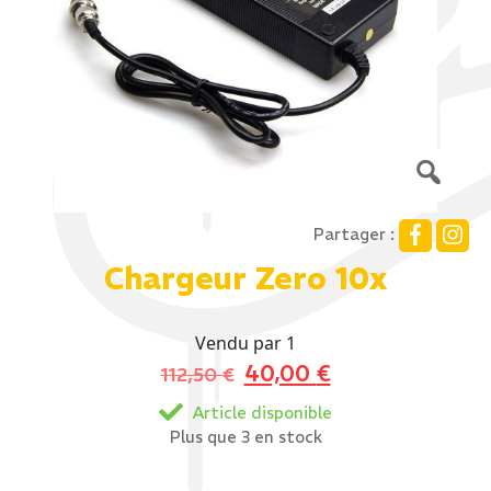
Partager :
Chargeur Zero 10x
Vendu par 1
Le
Le
40,00
€
112,50
€
prix
prix
Article disponible
initial
actuel
Plus que 3 en stock
était :
est :