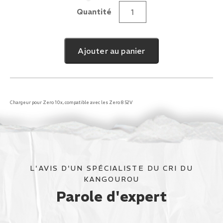
112,50 €.
40,00 €.
Quantité
quantité
de
Chargeur
Ajouter au panier
Zero
10x
Chargeur pour Zero 10x, compatible avec les Zero 8 52V
L'AVIS D'UN SPÉCIALISTE DU CRI DU
KANGOUROU
Parole d'expert