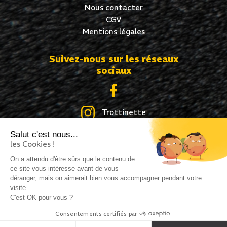
Nous contacter
CGV
Mentions légales
Suivez-nous sur les réseaux
sociaux
Trottinette
Salut c'est nous...
Skate
les Cookies !
Roller
On a attendu d'être sûrs que le contenu de
ce site vous intéresse avant de vous
déranger, mais on aimerait bien vous accompagner pendant votre
visite...
C'est OK pour vous ?
Création site internet : idcom-lagence.fr
- Copyright
Consentements certifiés par
©2026 -
Mentions légales
-
Confidentialité