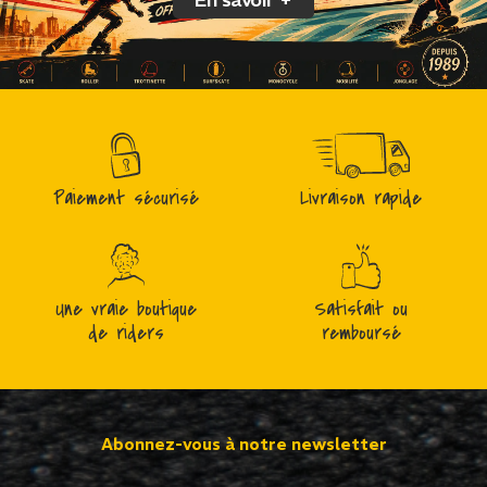
Paiement sécurisé
Livraison rapide
Une vraie boutique
Satisfait ou
de riders
remboursé
Abonnez-vous à notre newsletter