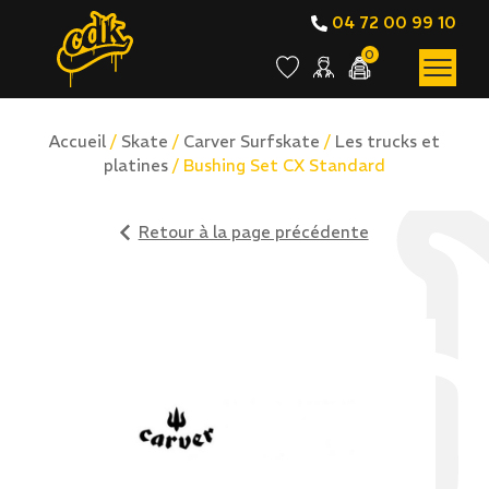
04 72 00 99 10
0
Accueil
/
Skate
/
Carver Surfskate
/
Les trucks et
platines
/ Bushing Set CX Standard
Retour à la page précédente