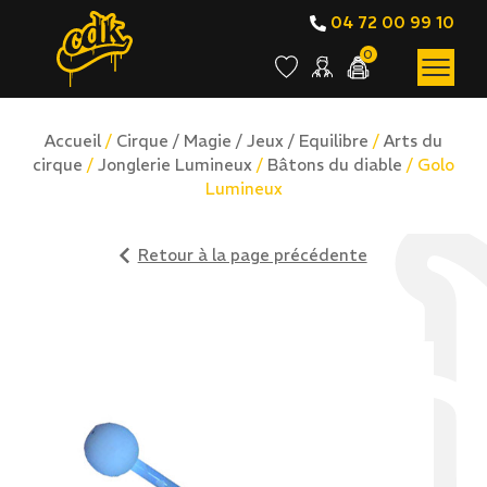
04 72 00 99 10
0
Accueil
/
Cirque / Magie / Jeux / Equilibre
/
Arts du
cirque
/
Jonglerie Lumineux
/
Bâtons du diable
/ Golo
Lumineux
Retour à la page précédente