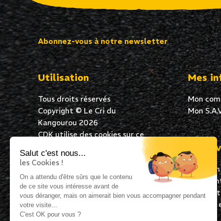
Abonnez-vous à notre newsletter
Utilisation
Mes in
Tous droits réservés
Mon com
Copyright © Le Cri du
Mon S.A.V
Kangourou 2026
CDK utilise des cookies sur ce
site Web pour garantir une
Mes av
Salut c'est nous...
excellente expérience de
les Cookies !
Livraison
navigation à tous ses
On a attendu d'être sûrs que le contenu
Paiement
utilisateurs. En poursuivant
de ce site vous intéresse avant de
Satisfai
votre navigation, vous acceptez
vous déranger, mais on aimerait bien vous accompagner pendant
Expédié 
l’utilisation de cookies.
votre visite...
C'est OK pour vous ?