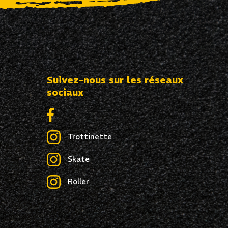
Suivez-nous sur les réseaux
sociaux
Trottinette
Skate
Roller