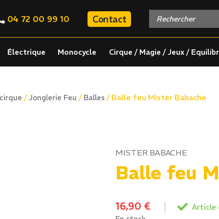
Contact
04 72 00 99 10
Électrique
Monocycle
Cirque / Magie / Jeux / Equilib
/
/
/ Balle feu Mister Babache
 cirque
Jonglerie Feu
Balles
MISTER BABACHE
Balle feu 
16,90
€
Article 