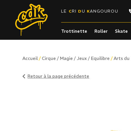
LE
C
RI
D
U
K
ANGOUROU
Trottinette
Roller
Skate
/
/
Accueil
Cirque / Magie / Jeux / Equilibre
Arts du
Retour à la page précédente