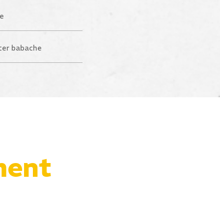
le
ter babache
ment