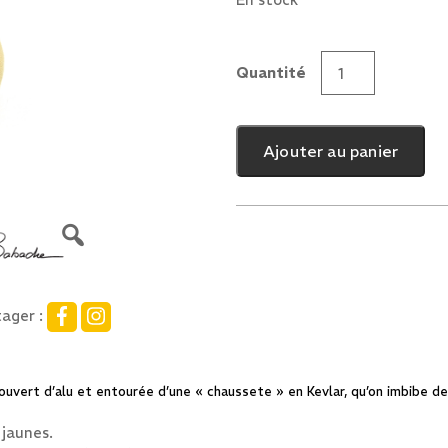
En stock
Quantité
quantité
de
Balle
Ajouter au panier
feu
Mister
Babache
ager :
uvert d’alu et entourée d’une « chaussete » en Kevlar, qu’on imbibe d
 jaunes.