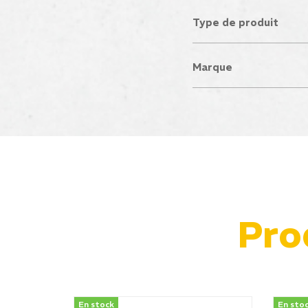
Type de produit
Marque
Pro
En stock
En sto