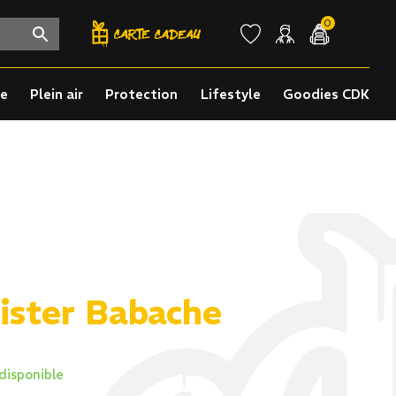
0
re
Plein air
Protection
Lifestyle
Goodies CDK
Mister Babache
disponible