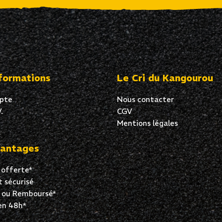
formations
Le Cri du Kangourou
pte
Nous contacter
.
CGV
Mentions légales
antages
 offerte*
 sécurisé
t ou Remboursé*
en 48h*