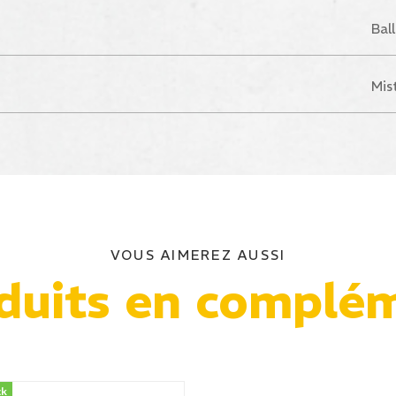
Bal
Mis
VOUS AIMEREZ AUSSI
duits en complé
ck