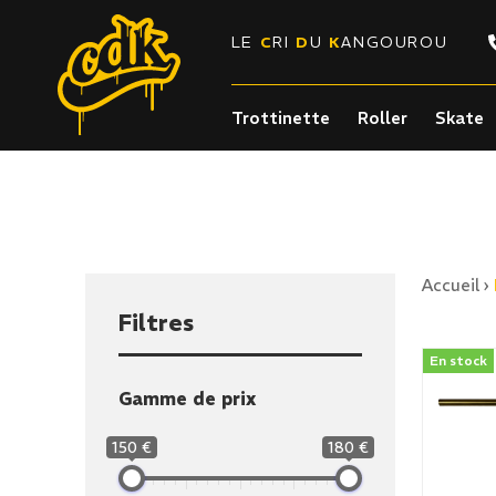
LE
C
RI
D
U
K
ANGOUROU
Trottinette
Roller
Skate
Accueil
›
Filtres
En stock
Gamme de prix
150 €
180 €