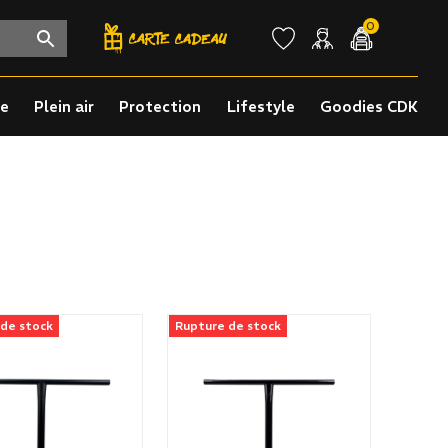
0
re
Plein air
Protection
Lifestyle
Goodies CDK
 de stock
Rupture de stock