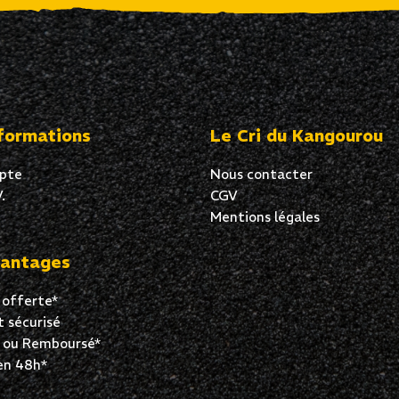
formations
Le Cri du Kangourou
pte
Nous contacter
.
CGV
Mentions légales
antages
 offerte*
 sécurisé
t ou Remboursé*
en 48h*