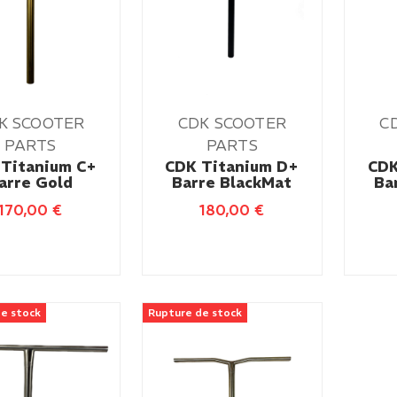
K SCOOTER
CDK SCOOTER
C
PARTS
PARTS
Titanium C+
CDK Titanium D+
CDK
arre Gold
Barre BlackMat
Ba
170,00
€
180,00
€
e stock
Rupture de stock