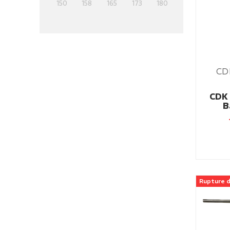
150
158
165
173
180
CD
CDK 
B
Rupture d