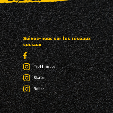
Suivez-nous sur les réseaux
sociaux
Trottinette
Skate
Roller