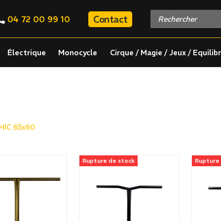
Contact
04 72 00 99 10
Électrique
Monocycle
Cirque / Magie / Jeux / Equilib
HIC 65x60
Rupture de stock
Rupture