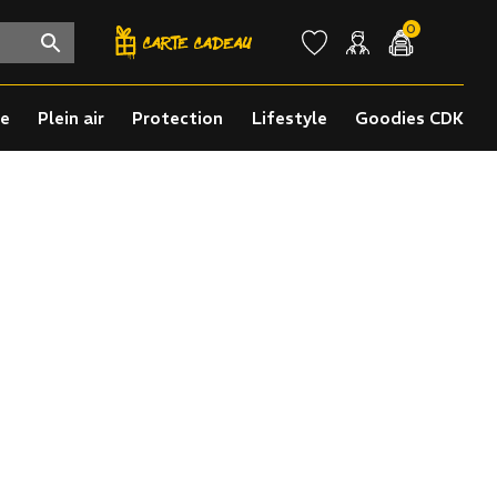
0
re
Plein air
Protection
Lifestyle
Goodies CDK