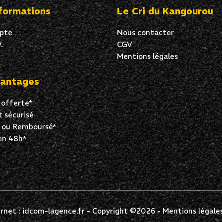
formations
Le Cri du Kangourou
pte
Nous contacter
.
CGV
Mentions légales
antages
 offerte*
 sécurisé
t ou Remboursé*
en 48h*
vos Options
ernet : idcom-lagence.fr
- Copyright ©2026 -
Mentions légale
aramètres de confidentialité, en garantissant la conformité 