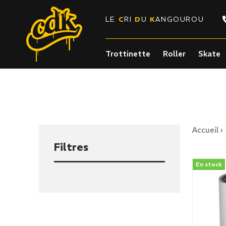
LE
C
RI
D
U
K
ANGOUROU
Trottinette
Roller
Skate
Accueil
›
Filtres
En stock