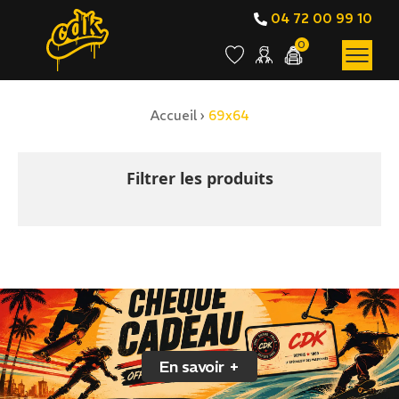
04 72 00 99 10
0
Accueil
›
69x64
BOUTIQUE EN LIGNE
69x64
Filtrer les produits
En savoir +