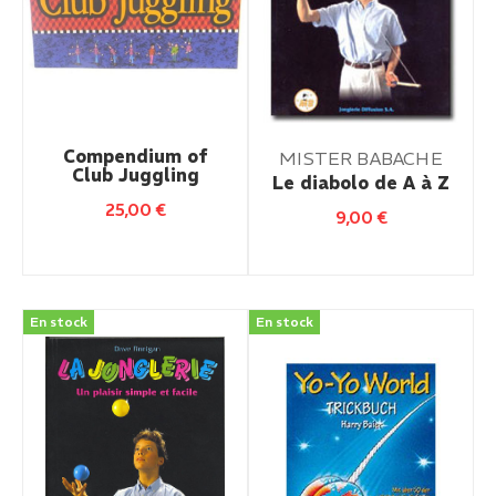
Compendium of
MISTER BABACHE
Club Juggling
Le diabolo de A à Z
25,00
€
9,00
€
En stock
En stock