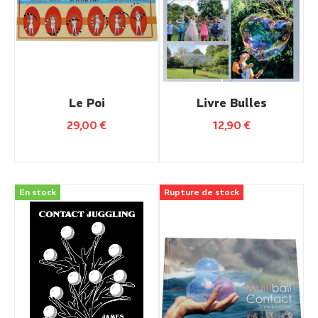
Le Poi
Livre Bulles
29,00
€
12,90
€
En stock
Rupture de stock