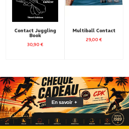
Contact Juggling
Multiball Contact
Book
29,00
€
30,90
€
En savoir +