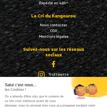
Expédié en 48h*
Le Cri du Kangourou
Nous contacter
CGV
Mentions légales
Suivez-nous sur les réseaux
sociaux
Trottinette
Salut c'est nous...
Skate
les Cookies !
Roller
On a attendu d'être sûrs que le contenu de
ce site vous intéresse avant de vous
déranger, mais on aimerait bien vous accompagner pendant votre