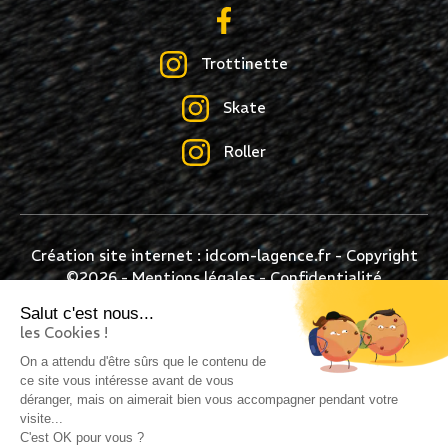
Trottinette
Skate
Roller
Création site internet : idcom-lagence.fr
- Copyright
©2026 -
Mentions légales
-
Confidentialité
Salut c'est nous...
les Cookies !
On a attendu d'être sûrs que le contenu de
ce site vous intéresse avant de vous
déranger, mais on aimerait bien vous accompagner pendant votre
visite...
C'est OK pour vous ?