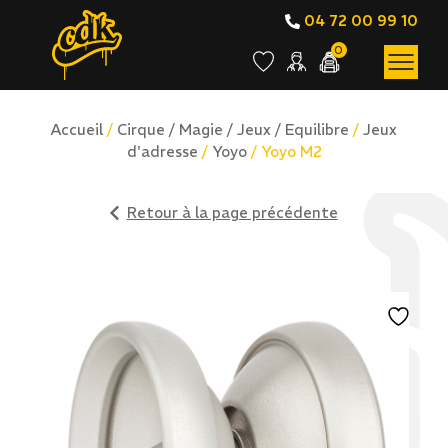
04 72 00 99 10
0
Accueil
/
Cirque / Magie / Jeux / Equilibre
/
Jeux
d'adresse
/
Yoyo
/ Yoyo M2
Retour à la page précédente