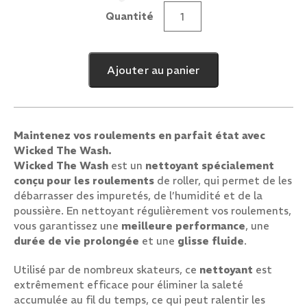
Quantité
quantité
de
Wicked
Ajouter au panier
The
Wash
Maintenez vos roulements en parfait état avec
Wicked The Wash.
Wicked The Wash
est un
nettoyant spécialement
conçu pour les roulements
de roller, qui permet de les
débarrasser des impuretés, de l’humidité et de la
poussière. En nettoyant régulièrement vos roulements,
vous garantissez une
meilleure performance
, une
durée de vie prolongée
et une
glisse fluide
.
Utilisé par de nombreux skateurs, ce
nettoyant
est
extrêmement efficace pour éliminer la saleté
accumulée au fil du temps, ce qui peut ralentir les