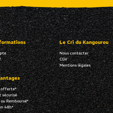
formations
Le Cri du Kangourou
pte
Nous contacter
.
CGV
Mentions légales
antages
 offerte*
 sécurisé
t ou Remboursé*
en 48h*