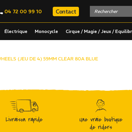
Contact
04 72 00 99 10
Électrique
Monocycle
Cirque / Magie / Jeux / Equilib
WHEELS (JEU DE 4) 59MM CLEAR 80A BLUE
Livraison rapide
Une vraie boutique
de riders