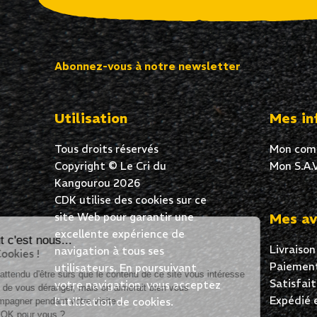
Abonnez-vous à notre newsletter
Utilisation
Mes in
Tous droits réservés
Mon com
Copyright © Le Cri du
Mon S.A.V
Kangourou 2026
CDK utilise des cookies sur ce
site Web pour garantir une
Mes av
excellente expérience de
Salut c'est nous...
Livraison
navigation à tous ses
les Cookies !
Paiement
utilisateurs. En poursuivant
On a attendu d'être sûrs que le contenu de ce site vous intéresse
Satisfai
votre navigation, vous acceptez
avant de vous déranger, mais on aimerait bien vous
Expédié 
l’utilisation de cookies.
accompagner pendant votre visite...
C'est OK pour vous ?