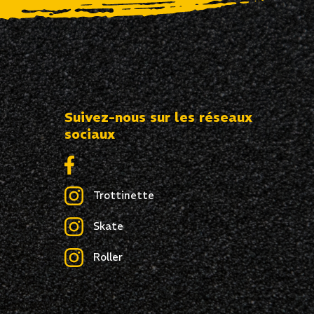
Suivez-nous sur les réseaux
sociaux
Trottinette
Skate
Roller