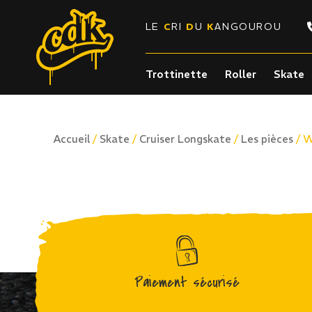
LE
C
RI
D
U
K
ANGOUROU
Trottinette
Roller
Skate
/
/
/
/ 
Accueil
Skate
Cruiser Longskate
Les pièces
Paiement sécurisé