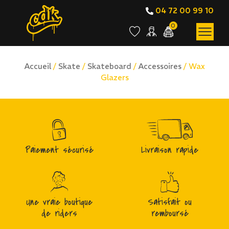
04 72 00 99 10
0
Accueil
/
Skate
/
Skateboard
/
Accessoires
/ Wax
Glazers
Paiement sécurisé
Livraison rapide
Une vraie boutique
Satisfait ou
de riders
remboursé