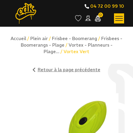
04 72 00 99 10
0
Accueil
/
Plein air
/
Frisbee - Boomerang
/
Frisbees -
Boomerangs - Plage
/
Vortex - Planneurs -
Plage...
/ Vortex Vert
Retour à la page précédente