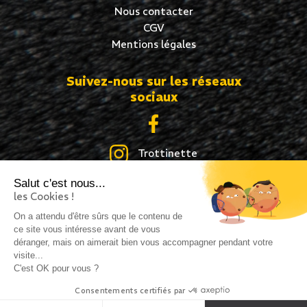
Nous contacter
CGV
Mentions légales
Suivez-nous sur les réseaux
sociaux
Trottinette
Salut c'est nous...
Skate
les Cookies !
Roller
On a attendu d'être sûrs que le contenu de
ce site vous intéresse avant de vous
déranger, mais on aimerait bien vous accompagner pendant votre
visite...
C'est OK pour vous ?
Création site internet : idcom-lagence.fr
- Copyright
Consentements certifiés par
©2026 -
Mentions légales
-
Confidentialité