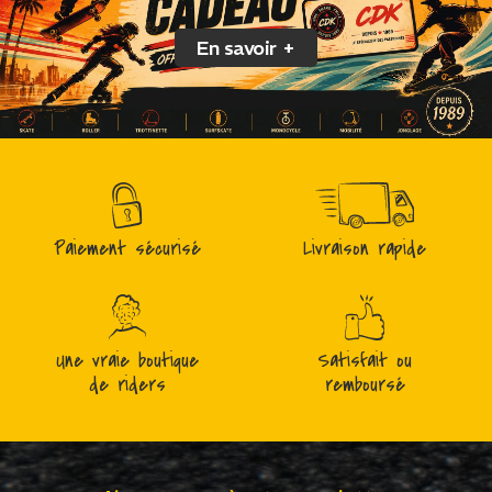
En savoir +
Paiement sécurisé
Livraison rapide
Une vraie boutique
Satisfait ou
de riders
remboursé