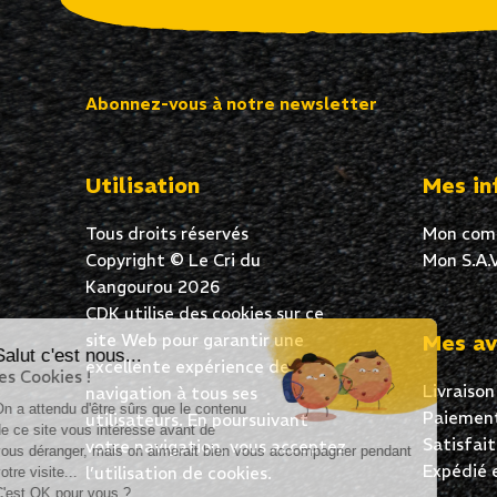
Abonnez-vous à notre newsletter
Utilisation
Mes in
Tous droits réservés
Mon com
Copyright © Le Cri du
Mon S.A.V
Kangourou 2026
CDK utilise des cookies sur ce
site Web pour garantir une
Mes av
Salut c'est nous...
excellente expérience de
les Cookies !
Livraison
navigation à tous ses
On a attendu d'être sûrs que le contenu
Paiement
utilisateurs. En poursuivant
de ce site vous intéresse avant de
Satisfai
votre navigation, vous acceptez
vous déranger, mais on aimerait bien vous accompagner pendant
Expédié 
l’utilisation de cookies.
votre visite...
C'est OK pour vous ?