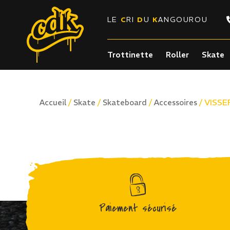
LE
C
RI
D
U
K
ANGOUROU
Trottinette
Roller
Skate
/
/
/
/ VISSE
Accueil
Skate
Skateboard
Accessoires
Paiement sécurisé