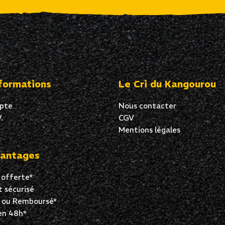
formations
Le Cri du Kangourou
pte
Nous contacter
.
CGV
Mentions légales
antages
 offerte*
 sécurisé
t ou Remboursé*
en 48h*