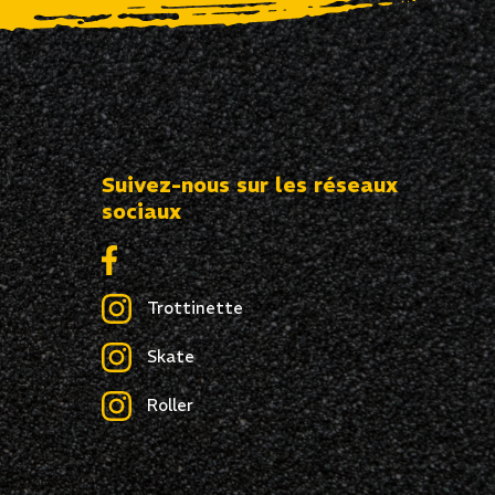
Suivez-nous sur les réseaux
sociaux
Trottinette
Skate
Roller