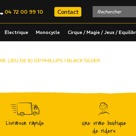
Contact
04 72 00 99 10
Électrique
Monocycle
Cirque / Magie / Jeux / Equilib
RIE (JEU DE 8) GP PHILLIPS 1 BLACK SILVER
Livraison rapide
Une vraie boutique
de riders