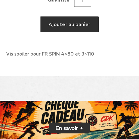
quantité
de
VIS
Ajouter au panier
SPOILER
SPIN
Vis spoiler pour FR SPIN 4×80 et 3×110
En savoir +