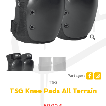
Partager :
TSG
TSG Knee Pads All Terrain
60,00
€