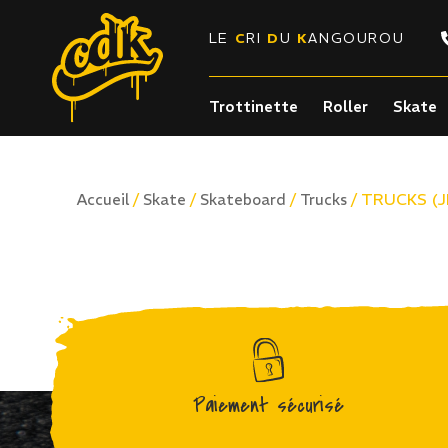
LE
C
RI
D
U
K
ANGOUROU
Trottinette
Roller
Skate
/
/
/
/ TRUCKS (J
Accueil
Skate
Skateboard
Trucks
Paiement sécurisé