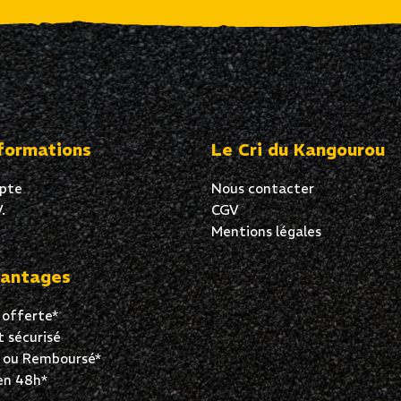
formations
Le Cri du Kangourou
pte
Nous contacter
.
CGV
Mentions légales
antages
 offerte*
 sécurisé
t ou Remboursé*
en 48h*