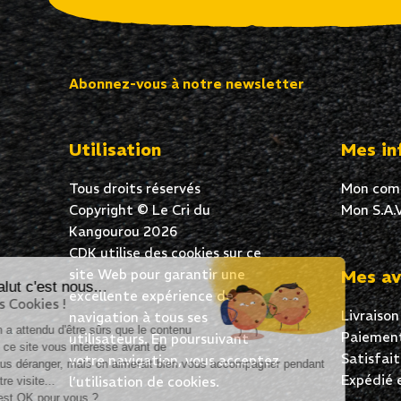
Abonnez-vous à notre newsletter
Utilisation
Mes in
Tous droits réservés
Mon com
Copyright © Le Cri du
Mon S.A.V
Kangourou 2026
CDK utilise des cookies sur ce
site Web pour garantir une
Mes av
Salut c'est nous...
excellente expérience de
les Cookies !
Livraison
navigation à tous ses
On a attendu d'être sûrs que le contenu
Paiement
utilisateurs. En poursuivant
de ce site vous intéresse avant de
Satisfai
votre navigation, vous acceptez
vous déranger, mais on aimerait bien vous accompagner pendant
Expédié 
l’utilisation de cookies.
votre visite...
C'est OK pour vous ?