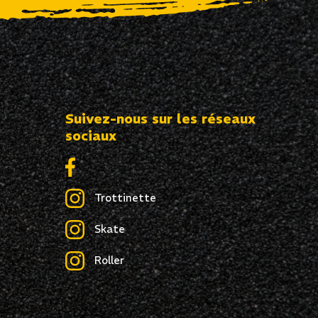
Suivez-nous sur les réseaux
sociaux
Trottinette
Skate
Roller