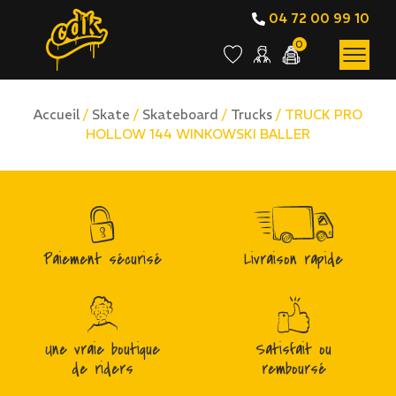
04 72 00 99 10
0
Accueil
/
Skate
/
Skateboard
/
Trucks
/ TRUCK PRO
HOLLOW 144 WINKOWSKI BALLER
Paiement sécurisé
Livraison rapide
Une vraie boutique
Satisfait ou
de riders
remboursé