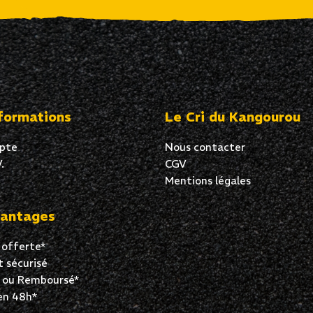
formations
Le Cri du Kangourou
pte
Nous contacter
.
CGV
Mentions légales
antages
 offerte*
 sécurisé
t ou Remboursé*
en 48h*