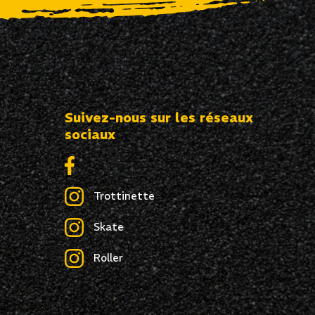
Suivez-nous sur les réseaux
sociaux
Trottinette
Skate
Roller