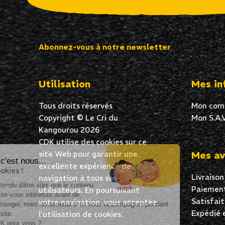
Abonnez-vous à notre newsletter
Utilisation
Mes in
Tous droits réservés
Mon com
Copyright © Le Cri du
Mon S.A.V
Kangourou 2026
CDK utilise des cookies sur ce
site Web pour garantir une
Mes av
Salut c'est nous...
excellente expérience de
les Cookies !
Livraison
navigation à tous ses
On a attendu d'être sûrs que le contenu
Paiement
utilisateurs. En poursuivant
de ce site vous intéresse avant de
Satisfai
votre navigation, vous acceptez
vous déranger, mais on aimerait bien vous accompagner pendant
Expédié 
l’utilisation de cookies.
votre visite...
C'est OK pour vous ?