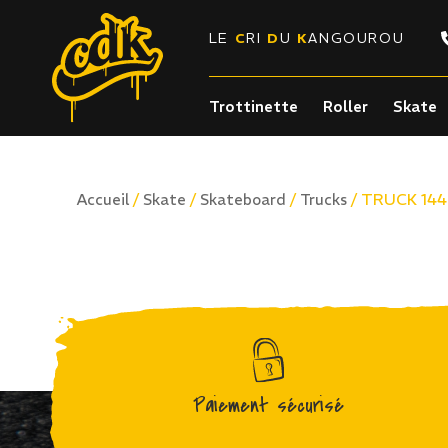
LE
C
RI
D
U
K
ANGOUROU
Trottinette
Roller
Skate
/
/
/
/ TRUCK 14
Accueil
Skate
Skateboard
Trucks
Paiement sécurisé