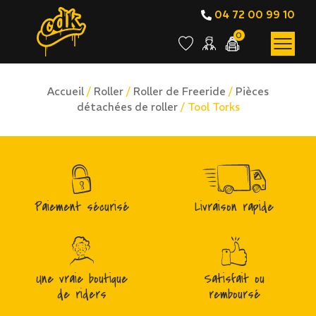
04 72 00 99 10
0
Accueil
/
Roller
/
Roller de Freeride
/
Pièces
détachées de roller
/ Tool Torks
Paiement sécurisé
Livraison rapide
Une vraie boutique
Satisfait ou
de riders
remboursé