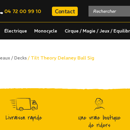
Contact
04 72 00 99 10
Électrique
Monocycle
Cirque / Magie / Jeux / Equilib
/ Tilt Theory Delaney Ball Sig
eaux / Decks
Livraison rapide
Une vraie boutique
de riders