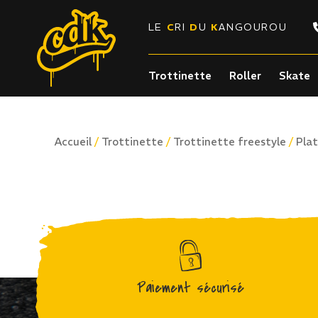
LE
C
RI
D
U
K
ANGOUROU
Trottinette
Roller
Skate
/
/
/
Accueil
Trottinette
Trottinette freestyle
Plat
Paiement sécurisé