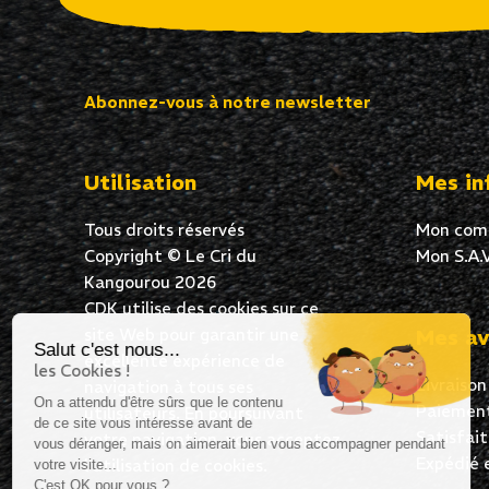
Abonnez-vous à notre newsletter
Utilisation
Mes in
Tous droits réservés
Mon com
Copyright © Le Cri du
Mon S.A.V
Kangourou 2026
CDK utilise des cookies sur ce
site Web pour garantir une
Mes av
Salut c'est nous...
excellente expérience de
les Cookies !
Livraison
navigation à tous ses
On a attendu d'être sûrs que le contenu
Paiement
utilisateurs. En poursuivant
de ce site vous intéresse avant de
Satisfai
votre navigation, vous acceptez
vous déranger, mais on aimerait bien vous accompagner pendant
Expédié 
l’utilisation de cookies.
votre visite...
C'est OK pour vous ?