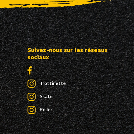
Suivez-nous sur les réseaux
sociaux
Trottinette
Skate
Roller