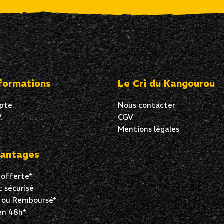
formations
Le Cri du Kangourou
pte
Nous contacter
.
CGV
Mentions légales
antages
 offerte*
 sécurisé
t ou Remboursé*
en 48h*