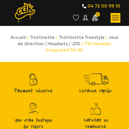
04 72 00 99 10
0
Accueil
/
Trottinette
/
Trottinette freestyle
/
Jeux
de direction / Headsets / JDD
/ Tilt Headset
Integrated 50-50
Paiement sécurisé
Livraison rapide
Une vraie boutique
Satisfait ou
de riders
remboursé