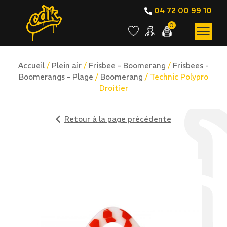
04 72 00 99 10
0
Accueil
/
Plein air
/
Frisbee - Boomerang
/
Frisbees -
Boomerangs - Plage
/
Boomerang
/ Technic Polypro
Droitier
Retour à la page précédente