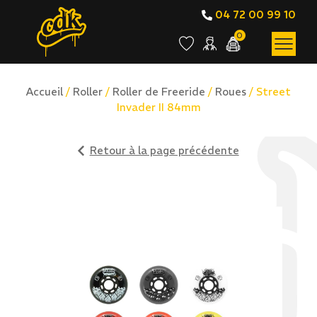
04 72 00 99 10
0
Accueil
/
Roller
/
Roller de Freeride
/
Roues
/ Street
Invader II 84mm
Retour à la page précédente