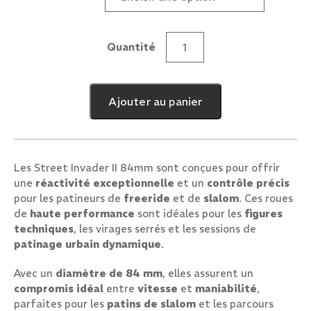
Quantité
quantité
de
Street
Ajouter au panier
Invader
II
84mm
Les Street Invader II 84mm sont conçues pour offrir
une
réactivité exceptionnelle
et un
contrôle précis
pour les patineurs de
freeride
et de
slalom
. Ces roues
de
haute performance
sont idéales pour les
figures
techniques
, les virages serrés et les sessions de
patinage urbain dynamique
.
Avec un
diamètre de 84 mm
, elles assurent un
compromis idéal
entre
vitesse
et
maniabilité
,
parfaites pour les
patins de slalom
et les parcours