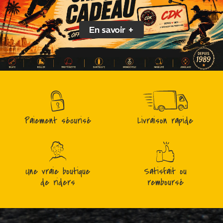
En savoir +
Paiement sécurisé
Livraison rapide
Une vraie boutique
Satisfait ou
de riders
remboursé