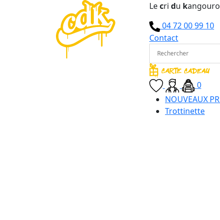
Le
c
ri
d
u
k
angour
04 72 00 99 10
Contact
0
NOUVEAUX PR
Trottinette