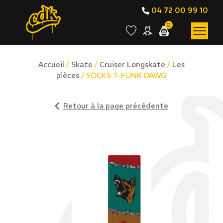
04 72 00 99 10
0
Accueil
/
Skate
/
Cruiser Longskate
/
Les
pièces
/ SOCKS T-FUNK DAWG
Retour à la page précédente