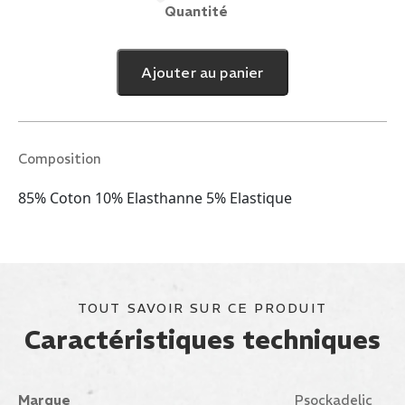
Quantité
quantité
de
SOCKS
Ajouter au panier
T-
FUNK
DAWG
Composition
85% Coton 10% Elasthanne 5% Elastique
TOUT SAVOIR SUR CE PRODUIT
Caractéristiques techniques
Marque
Psockadelic